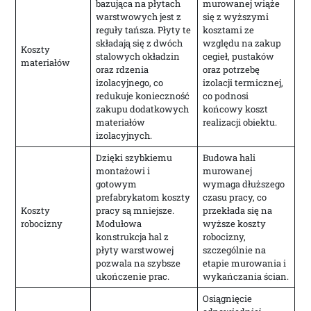
bazująca na płytach
murowanej wiąże
warstwowych jest z
się z wyższymi
reguły tańsza. Płyty te
kosztami ze
składają się z dwóch
względu na zakup
Koszty
stalowych okładzin
cegieł, pustaków
materiałów
oraz rdzenia
oraz potrzebę
izolacyjnego, co
izolacji termicznej,
redukuje konieczność
co podnosi
zakupu dodatkowych
końcowy koszt
materiałów
realizacji obiektu.
izolacyjnych.
Dzięki szybkiemu
Budowa hali
montażowi i
murowanej
gotowym
wymaga dłuższego
prefabrykatom koszty
czasu pracy, co
Koszty
pracy są mniejsze.
przekłada się na
robocizny
Modułowa
wyższe koszty
konstrukcja hal z
robocizny,
płyty warstwowej
szczególnie na
pozwala na szybsze
etapie murowania i
ukończenie prac.
wykańczania ścian.
Osiągnięcie