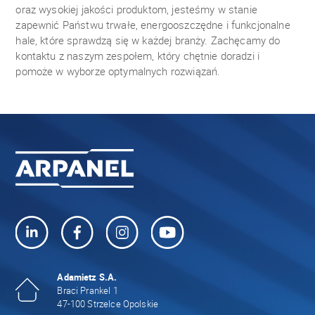
oraz wysokiej jakości produktom, jesteśmy w stanie
zapewnić Państwu trwałe, energooszczędne i funkcjonalne
hale, które sprawdzą się w każdej branży. Zachęcamy do
kontaktu z naszym zespołem, który chętnie doradzi i
pomoże w wyborze optymalnych rozwiązań.
Adamietz S.A.
Braci Prankel 1
47-100 Strzelce Opolskie