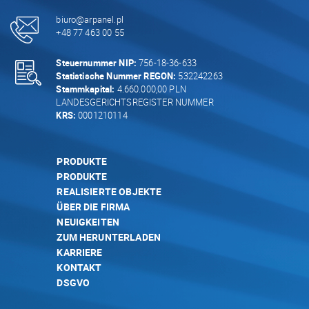
biuro@arpanel.pl
+48 77 463 00 55
Steuernummer NIP:
756-18-36-633
Statistische Nummer REGON:
532242263
Stammkapital:
4.660.000,00 PLN
LANDESGERICHTSREGISTER NUMMER
KRS:
0001210114
PRODUKTE
PRODUKTE
REALISIERTE OBJEKTE
ÜBER DIE FIRMA
NEUIGKEITEN
ZUM HERUNTERLADEN
KARRIERE
KONTAKT
DSGVO