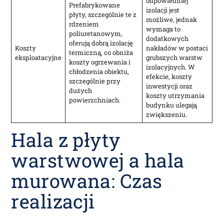
odpowiedniej
Prefabrykowane
izolacji jest
płyty, szczególnie te z
możliwe, jednak
rdzeniem
wymaga to
poliuretanowym,
dodatkowych
oferują dobrą izolację
Koszty
nakładów w postaci
termiczną, co obniża
eksploatacyjne
grubszych warstw
koszty ogrzewania i
izolacyjnych. W
chłodzenia obiektu,
efekcie, koszty
szczególnie przy
inwestycji oraz
dużych
koszty utrzymania
powierzchniach.
budynku ulegają
zwiększeniu.
Hala z płyty
warstwowej a hala
murowana: Czas
realizacji