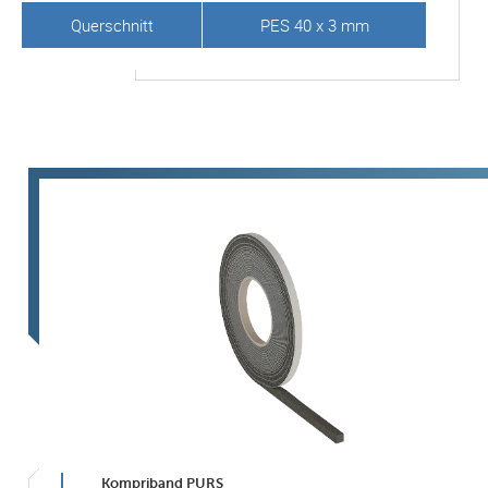
Querschnitt
PES 40 x 3 mm
Kompriband PURS