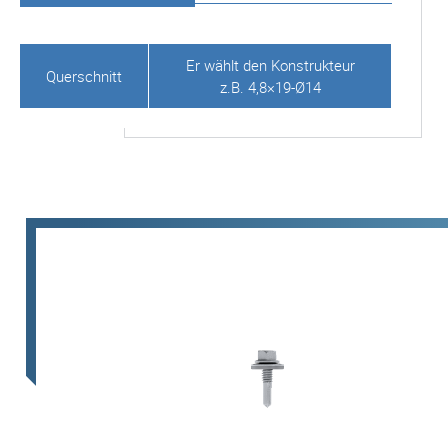
Er wählt den Konstrukteur
Querschnitt
z.B. 4,8×19-Ø14