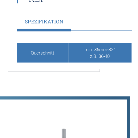
SPEZIFIKATION
min. 36mm-32°
Querschnitt
z.B. 36-40