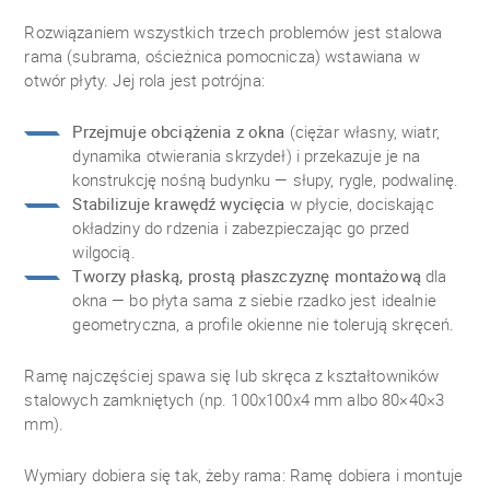
Rozwiązaniem wszystkich trzech problemów jest stalowa
rama (subrama, ościeżnica pomocnicza) wstawiana w
otwór płyty. Jej rola jest potrójna:
Przejmuje obciążenia z okna
(ciężar własny, wiatr,
dynamika otwierania skrzydeł) i przekazuje je na
konstrukcję nośną budynku — słupy, rygle, podwalinę.
Stabilizuje krawędź wycięcia
w płycie, dociskając
okładziny do rdzenia i zabezpieczając go przed
wilgocią.
Tworzy płaską, prostą płaszczyznę montażową
dla
okna — bo płyta sama z siebie rzadko jest idealnie
geometryczna, a profile okienne nie tolerują skręceń.
Ramę najczęściej spawa się lub skręca z kształtowników
stalowych zamkniętych (np. 100x100x4 mm albo 80×40×3
mm).
Wymiary dobiera się tak, żeby rama: Ramę dobiera i montuje