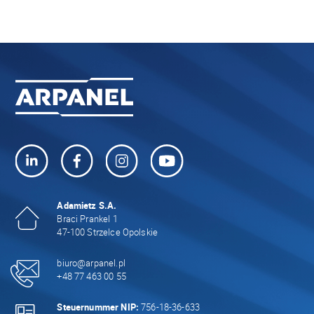
Adamietz S.A.
Braci Prankel 1
47-100 Strzelce Opolskie
biuro@arpanel.pl
+48 77 463 00 55
Steuernummer NIP:
756-18-36-633