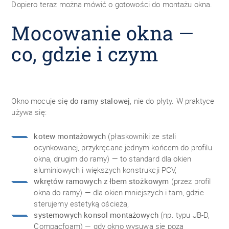
Dopiero teraz można mówić o gotowości do montażu okna.
Mocowanie okna —
co, gdzie i czym
Okno mocuje się
do ramy stalowej
, nie do płyty. W praktyce
używa się:
kotew montażowych
(płaskowniki ze stali
ocynkowanej, przykręcane jednym końcem do profilu
okna, drugim do ramy) — to standard dla okien
aluminiowych i większych konstrukcji PCV,
wkrętów ramowych z łbem stożkowym
(przez profil
okna do ramy) — dla okien mniejszych i tam, gdzie
sterujemy estetyką ościeża,
systemowych konsol montażowych
(np. typu JB-D,
Compacfoam) — gdy okno wysuwa się poza