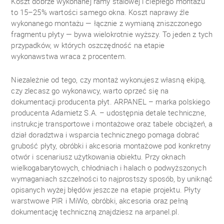
Koszt dobrze wykonanej ramy stalowej i ciepłego montażu
to 15–25% wartości samego okna. Koszt naprawy źle
wykonanego montażu — łącznie z wymianą zniszczonego
fragmentu płyty — bywa wielokrotnie wyższy. To jeden z tych
przypadków, w których oszczędność na etapie
wykonawstwa wraca z procentem.
Niezależnie od tego, czy montaż wykonujesz własną ekipą,
czy zlecasz go wykonawcy, warto oprzeć się na
dokumentacji producenta płyt. ARPANEL – marka polskiego
producenta Adamietz S.A. – udostępnia detale techniczne,
instrukcje transportowe i montażowe oraz tabele obciążeń, a
dział doradztwa i wsparcia technicznego pomaga dobrać
grubość płyty, obróbki i akcesoria montażowe pod konkretny
otwór i scenariusz użytkowania obiektu. Przy oknach
wielkogabarytowych, chłodniach i halach o podwyższonych
wymaganiach szczelności to najprostszy sposób, by uniknąć
opisanych wyżej błędów jeszcze na etapie projektu. Płyty
warstwowe PIR i MiWo, obróbki, akcesoria oraz pełną
dokumentację techniczną znajdziesz na arpanel.pl.