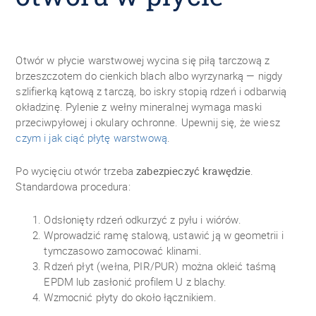
Otwór w płycie warstwowej wycina się piłą tarczową z
brzeszczotem do cienkich blach albo wyrzynarką — nigdy
szlifierką kątową z tarczą, bo iskry stopią rdzeń i odbarwią
okładzinę. Pylenie z wełny mineralnej wymaga maski
przeciwpyłowej i okulary ochronne. Upewnij się, że wiesz
czym i jak ciąć płytę warstwową
.
Po wycięciu otwór trzeba
zabezpieczyć krawędzie
.
Standardowa procedura:
Odsłonięty rdzeń odkurzyć z pyłu i wiórów.
Wprowadzić ramę stalową, ustawić ją w geometrii i
tymczasowo zamocować klinami.
Rdzeń płyt (wełna, PIR/PUR) można okleić taśmą
EPDM lub zasłonić profilem U z blachy.
Wzmocnić płyty do około łącznikiem.