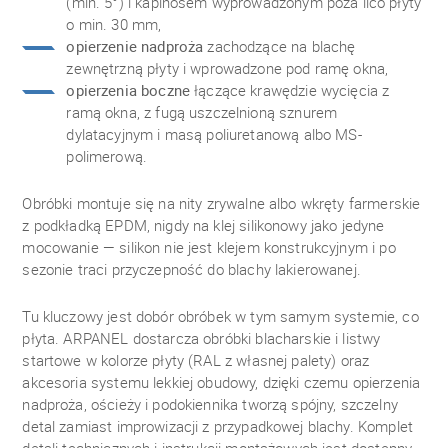
(min. 5°) i kapinosem wyprowadzonym poza lico płyty
o min. 30 mm,
opierzenie nadproża
zachodzące na blachę
zewnętrzną płyty i wprowadzone pod ramę okna,
opierzenia boczne
łączące krawędzie wycięcia z
ramą okna, z fugą uszczelnioną sznurem
dylatacyjnym i masą poliuretanową albo MS-
polimerową.
Obróbki montuje się na nity zrywalne albo wkręty farmerskie
z podkładką EPDM, nigdy na klej silikonowy jako jedyne
mocowanie — silikon nie jest klejem konstrukcyjnym i po
sezonie traci przyczepność do blachy lakierowanej.
Tu kluczowy jest dobór obróbek w tym samym systemie, co
płyta. ARPANEL dostarcza obróbki blacharskie i listwy
startowe w kolorze płyty (RAL z własnej palety) oraz
akcesoria systemu lekkiej obudowy, dzięki czemu opierzenia
nadproża, ościeży i podokiennika tworzą spójny, szczelny
detal zamiast improwizacji z przypadkowej blachy. Komplet