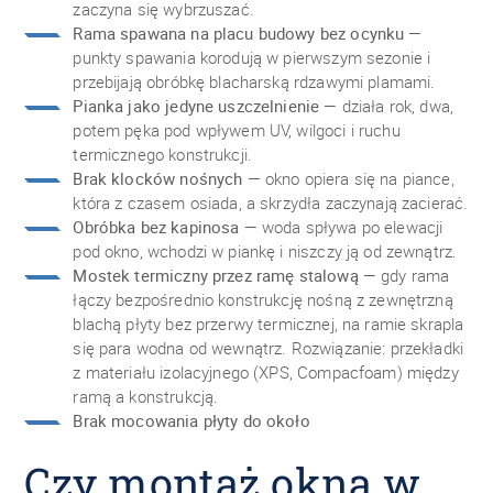
zaczyna się wybrzuszać.
Rama spawana na placu budowy bez ocynku
—
punkty spawania korodują w pierwszym sezonie i
przebijają obróbkę blacharską rdzawymi plamami.
Pianka jako jedyne uszczelnienie
— działa rok, dwa,
potem pęka pod wpływem UV, wilgoci i ruchu
termicznego konstrukcji.
Brak klocków nośnych
— okno opiera się na piance,
która z czasem osiada, a skrzydła zaczynają zacierać.
Obróbka bez kapinosa
— woda spływa po elewacji
pod okno, wchodzi w piankę i niszczy ją od zewnątrz.
Mostek termiczny przez ramę stalową
— gdy rama
łączy bezpośrednio konstrukcję nośną z zewnętrzną
blachą płyty bez przerwy termicznej, na ramie skrapla
się para wodna od wewnątrz. Rozwiązanie: przekładki
z materiału izolacyjnego (XPS, Compacfoam) między
ramą a konstrukcją.
Brak mocowania płyty do około
Czy montaż okna w