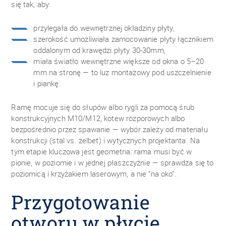
się tak, aby:
przylegała do wewnętrznej okładziny płyty,
szerokość umożliwiała zamocowanie płyty łącznikiem
oddalonym od krawędzi płyty 30-30mm,
miała światło wewnętrzne większe od okna o 5–20
mm na stronę — to luz montażowy pod uszczelnienie
i piankę.
Ramę mocuje się do słupów albo rygli za pomocą śrub
konstrukcyjnych M10/M12, kotew rozporowych albo
bezpośrednio przez spawanie — wybór zależy od materiału
konstrukcji (stal vs. żelbet) i wytycznych projektanta. Na
tym etapie kluczowa jest geometria: rama musi być w
pionie, w poziomie i w jednej płaszczyźnie — sprawdza się to
poziomicą i krzyżakiem laserowym, a nie “na oko”.
Przygotowanie
otworu w płycie