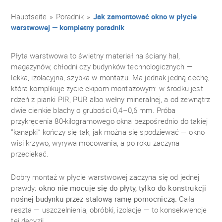
Hauptseite
»
Poradnik
»
Jak zamontować okno w płycie
warstwowej — kompletny poradnik
Płyta warstwowa to świetny materiał na ściany hal,
magazynów, chłodni czy budynków technologicznych —
lekka, izolacyjna, szybka w montażu. Ma jednak jedną cechę,
która komplikuje życie ekipom montażowym: w środku jest
rdzeń z pianki PIR, PUR albo wełny mineralnej, a od zewnątrz
dwie cienkie blachy o grubości 0,4–0,6 mm. Próba
przykręcenia 80-kilogramowego okna bezpośrednio do takiej
“kanapki” kończy się tak, jak można się spodziewać — okno
wisi krzywo, wyrywa mocowania, a po roku zaczyna
przeciekać.
Dobry montaż w płycie warstwowej zaczyna się od jednej
prawdy:
okno nie mocuje się do płyty, tylko do konstrukcji
nośnej budynku przez stalową ramę pomocniczą.
Cała
reszta — uszczelnienia, obróbki, izolacje — to konsekwencje
tej decyzji.