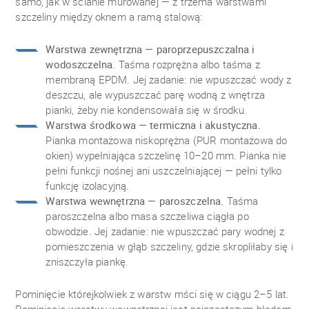
samo, jak w ścianie murowanej — z trzema warstwami
szczeliny między oknem a ramą stalową:
Warstwa zewnętrzna — paroprzepuszczalna i
wodoszczelna.
Taśma rozprężna albo taśma z
membraną EPDM. Jej zadanie: nie wpuszczać wody z
deszczu, ale wypuszczać parę wodną z wnętrza
pianki, żeby nie kondensowała się w środku.
Warstwa środkowa — termiczna i akustyczna.
Pianka montażowa niskoprężna (PUR montażowa do
okien) wypełniająca szczelinę 10–20 mm. Pianka nie
pełni funkcji nośnej ani uszczelniającej — pełni tylko
funkcję izolacyjną.
Warstwa wewnętrzna — paroszczelna.
Taśma
paroszczelna albo masa szczeliwa ciągła po
obwodzie. Jej zadanie: nie wpuszczać pary wodnej z
pomieszczenia w głąb szczeliny, gdzie skropliłaby się i
zniszczyła piankę.
Pominięcie którejkolwiek z warstw mści się w ciągu 2–5 lat.