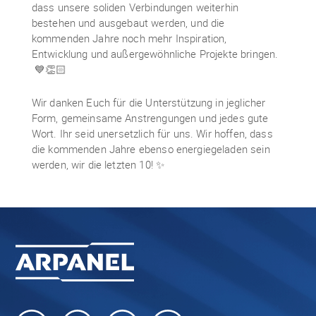
dass unsere soliden Verbindungen weiterhin
bestehen und ausgebaut werden, und die
kommenden Jahre noch mehr Inspiration,
Entwicklung und außergewöhnliche Projekte bringen.
💙👏🏻
Wir danken Euch für die Unterstützung in jeglicher
Form, gemeinsame Anstrengungen und jedes gute
Wort. Ihr seid unersetzlich für uns. Wir hoffen, dass
die kommenden Jahre ebenso energiegeladen sein
werden, wir die letzten 10! ✨