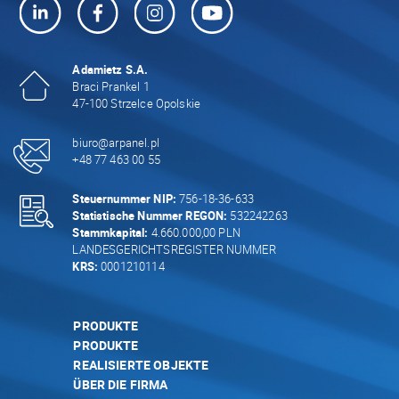
Adamietz S.A.
Braci Prankel 1
47-100 Strzelce Opolskie
biuro@arpanel.pl
+48 77 463 00 55
Steuernummer NIP:
756-18-36-633
Statistische Nummer REGON:
532242263
Stammkapital:
4.660.000,00 PLN
LANDESGERICHTSREGISTER NUMMER
KRS:
0001210114
PRODUKTE
PRODUKTE
REALISIERTE OBJEKTE
ÜBER DIE FIRMA