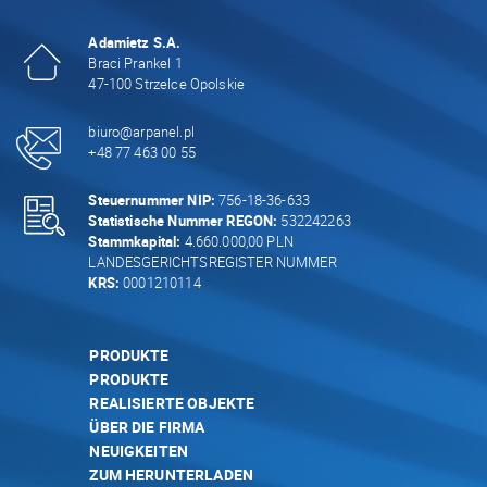
Adamietz S.A.
Braci Prankel 1
47-100 Strzelce Opolskie
biuro@arpanel.pl
+48 77 463 00 55
Steuernummer NIP:
756-18-36-633
Statistische Nummer REGON:
532242263
Stammkapital:
4.660.000,00 PLN
LANDESGERICHTSREGISTER NUMMER
KRS:
0001210114
PRODUKTE
PRODUKTE
REALISIERTE OBJEKTE
ÜBER DIE FIRMA
NEUIGKEITEN
ZUM HERUNTERLADEN