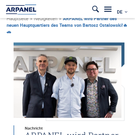
DE
Hauptseite
»
Neuigkeiten
»
ARPANEL wird Partner des
neuen Hauptquartiers des Teams von Bartosz Ostalowski!🔥
🚗
Nachricht