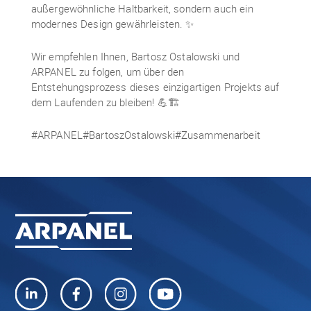
außergewöhnliche Haltbarkeit, sondern auch ein
modernes Design gewährleisten. ✨
Wir empfehlen Ihnen, Bartosz Ostalowski und
ARPANEL zu folgen, um über den
Entstehungsprozess dieses einzigartigen Projekts auf
dem Laufenden zu bleiben! 💪🏗️
#ARPANEL#BartoszOstalowski#Zusammenarbeit