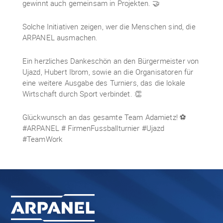
gewinnt auch gemeinsam in Projekten. 🤝
Solche Initiativen zeigen, wer die Menschen sind, die
ARPANEL ausmachen.
Ein herzliches Dankeschön an den Bürgermeister von
Ujazd, Hubert Ibrom, sowie an die Organisatoren für
eine weitere Ausgabe des Turniers, das die lokale
Wirtschaft durch Sport verbindet. 👏
Glückwunsch an das gesamte Team Adamietz! ⚽
#ARPANEL # FirmenFussballturnier #Ujazd
#TeamWork