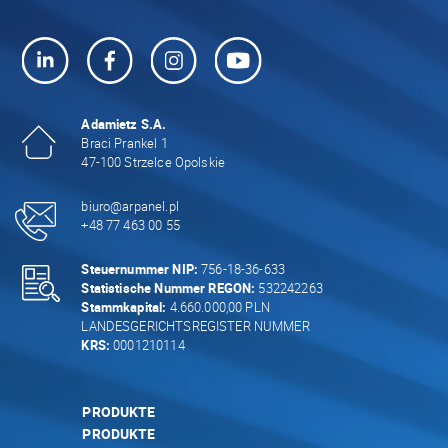
Adamietz S.A.
Braci Prankel 1
47-100 Strzelce Opolskie
biuro@arpanel.pl
+48 77 463 00 55
Steuernummer NIP:
756-18-36-633
Statistische Nummer REGON:
532242263
Stammkapital:
4.660.000,00 PLN
LANDESGERICHTSREGISTER NUMMER
KRS:
0001210114
PRODUKTE
PRODUKTE