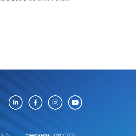
8-36-
Stammkapital:
4.660.000,00