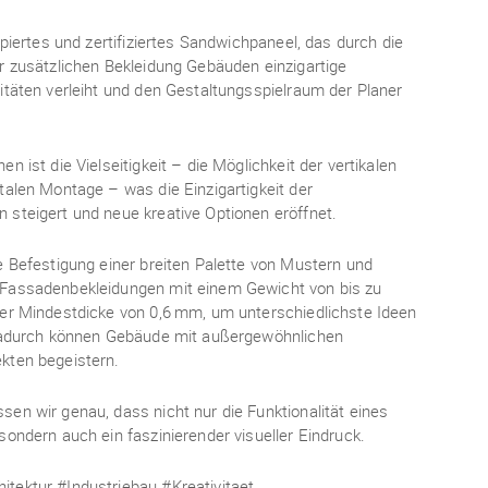
ipiertes und zertifiziertes Sandwichpaneel, das durch die
r zusätzlichen Bekleidung Gebäuden einzigartige
itäten verleiht und den Gestaltungsspielraum der Planer
n ist die Vielseitigkeit – die Möglichkeit der vertikalen
talen Montage – was die Einzigartigkeit der
steigert und neue kreative Optionen eröffnet.
e Befestigung einer breiten Palette von Mustern und
Fassadenbekleidungen mit einem Gewicht von bis zu
er Mindestdicke von 0,6 mm, um unterschiedlichste Ideen
 Dadurch können Gebäude mit außergewöhnlichen
kten begeistern.
en wir genau, dass nicht nur die Funktionalität eines
sondern auch ein faszinierender visueller Eindruck.
tektur #Industriebau #Kreativitaet