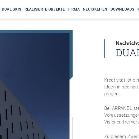
DUAL SKIN
REALISIERTE OBJEKTE
FIRMA
NEUIGKEITEN
DOWNLOADS
Nachricht
DUA
Kreativität ist e
Ideen in beeind
prägen.
Bei ARPANEL steh
Voraussetzungen 
Visionen frei ver
Zu diesem Zweck