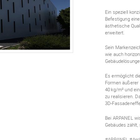
Ein speziell konz
Befestigung eine
ästhetische Qual
erweitert.
Sein Markenzeiche
wie auch horizon
Gebäudelösungen 
Es ermöglicht di
Formen äußerer 
40 kg/m² und ein
zu realisieren.
3D‑Fassadeneffe
Bei ARPANEL wiss
Gebäudes zählt, 
#ARPANEL #Archi