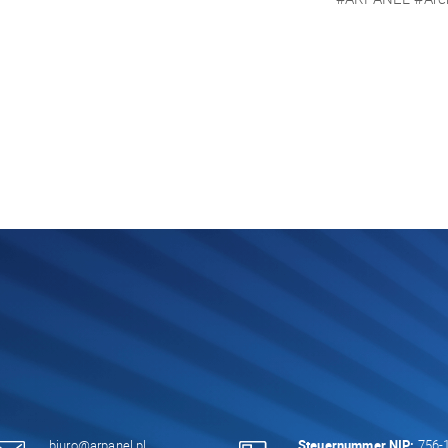
biuro@arpanel.pl
Steuernummer NIP:
756-1