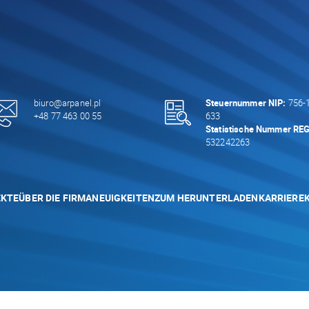
biuro@arpanel.pl
Steuernummer NIP:
756-1
+48 77 463 00 55
633
Statistische Nummer RE
532242263
EKTE
ÜBER DIE FIRMA
NEUIGKEITEN
ZUM HERUNTERLADEN
KARRIERE