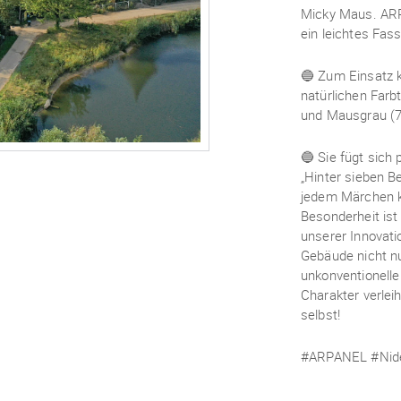
Micky Maus. ARP
ein leichtes Fas
🔵 Zum Einsatz
natürlichen Far
und Mausgrau (
🔵 Sie fügt sich
„Hinter sieben B
jedem Märchen k
Besonderheit is
unserer Innovati
Gebäude nicht n
unkonventionell
Charakter verlei
selbst!
#ARPANEL #Nide