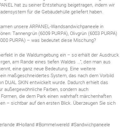
ANEL hat zu seiner Entstehung beigetragen, indem wir
sadensystem für die Gebäudehülle geliefert haben.
 kamen unsere ARPANEL‑Wandsandwichpaneele in
btönen: Tannengrün (6009 PURPA), Olivgrün (6003 PURPA)
7000 PURPA) – was bedeutet diese Mischung?
 perfekt in die Waldumgebung ein – so erhält der Ausdruck
ergen, am Rande eines tiefen Waldes …“, den man aus
ennt, eine ganz neue Bedeutung. Eine weitere
t ein maßgeschneidertes System, das nach dem Vorbild
on DUAL SKIN entwickelt wurde. Dadurch erhielt das
ur außergewöhnliche Farben, sondern auch
e Formen, die dem Park einen wahrhaft märchenhaften
hen – sichtbar auf den ersten Blick. Überzeugen Sie sich
rlande #Holland #Bommelwereld #Sandwichpaneele