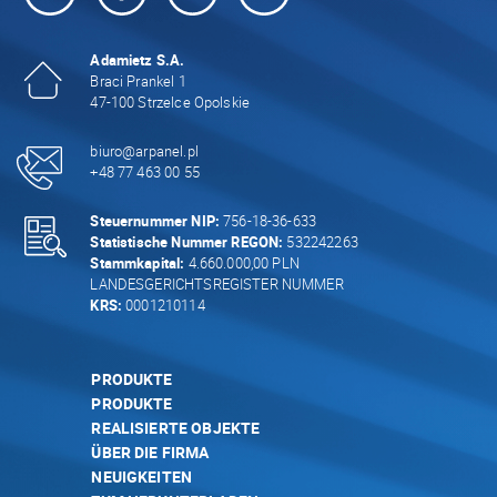
Adamietz S.A.
Braci Prankel 1
47-100 Strzelce Opolskie
biuro@arpanel.pl
+48 77 463 00 55
Steuernummer NIP:
756-18-36-633
Statistische Nummer REGON:
532242263
Stammkapital:
4.660.000,00 PLN
LANDESGERICHTSREGISTER NUMMER
KRS:
0001210114
PRODUKTE
PRODUKTE
REALISIERTE OBJEKTE
ÜBER DIE FIRMA
NEUIGKEITEN