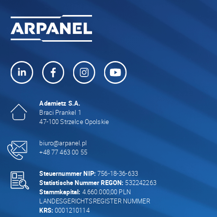
Adamietz S.A.
Braci Prankel 1
47-100 Strzelce Opolskie
biuro@arpanel.pl
+48 77 463 00 55
Steuernummer NIP:
756-18-36-633
Statistische Nummer REGON:
532242263
Stammkapital:
4.660.000,00 PLN
LANDESGERICHTSREGISTER NUMMER
KRS:
0001210114