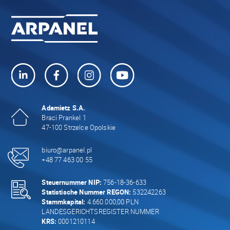
Adamietz S.A.
Braci Prankel 1
47-100 Strzelce Opolskie
biuro@arpanel.pl
+48 77 463 00 55
Steuernummer NIP:
756-18-36-633
Statistische Nummer REGON:
532242263
Stammkapital:
4.660.000,00 PLN
LANDESGERICHTSREGISTER NUMMER
KRS:
0001210114