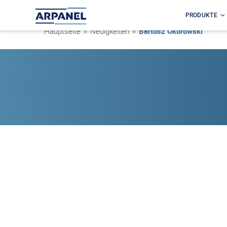
PRODUKTE
Hauptseite
»
Neuigkeiten
»
Bartosz Okorowski