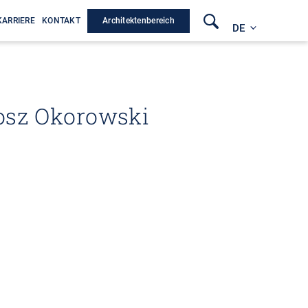
Architektenbereich
KARRIERE
KONTAKT
DE
osz Okorowski