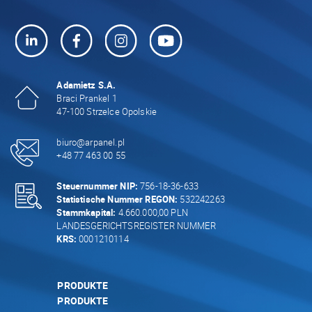
Adamietz S.A.
Braci Prankel 1
47-100 Strzelce Opolskie
biuro@arpanel.pl
+48 77 463 00 55
Steuernummer NIP:
756-18-36-633
Statistische Nummer REGON:
532242263
Stammkapital:
4.660.000,00 PLN
LANDESGERICHTSREGISTER NUMMER
KRS:
0001210114
PRODUKTE
PRODUKTE