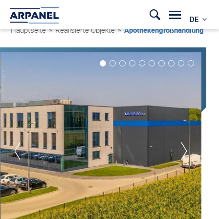
DE
Hauptseite
»
Realisierte Objekte
»
Apothekengroßhandlung