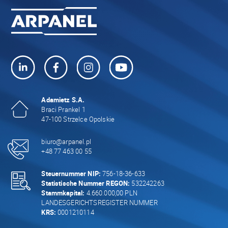
Adamietz S.A.
Braci Prankel 1
47-100 Strzelce Opolskie
biuro@arpanel.pl
+48 77 463 00 55
Steuernummer NIP:
756-18-36-633
Statistische Nummer REGON:
532242263
Stammkapital:
4.660.000,00 PLN
LANDESGERICHTSREGISTER NUMMER
KRS:
0001210114