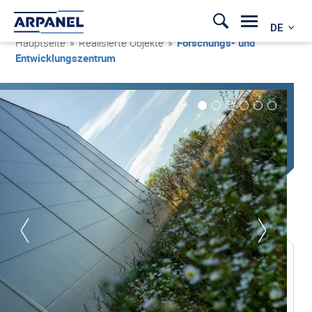
DE
Hauptseite
»
Realisierte Objekte
»
Forschungs- und
Entwicklungszentrum