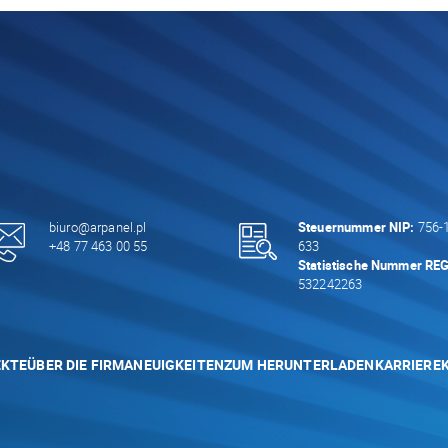
biuro@arpanel.pl
Steuernummer NIP:
756-1
+48 77 463 00 55
633
Statistische Nummer RE
532242263
EKTE
ÜBER DIE FIRMA
NEUIGKEITEN
ZUM HERUNTERLADEN
KARRIERE