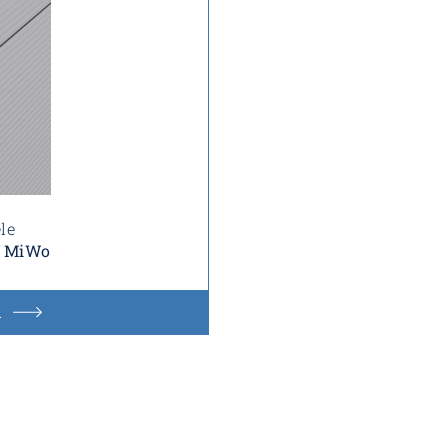
le
S MiWo
n