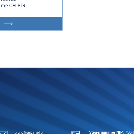
ume CH PIR
n
biuro@arpanel.pl
Steuernummer NIP:
756-1