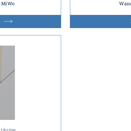
S MiWo
Wand
n
hlräume