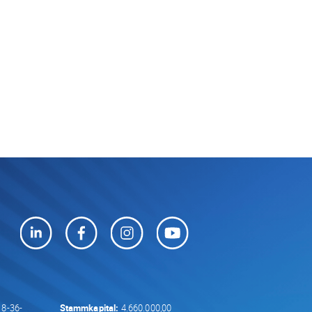
8-36-
Stammkapital:
4.660.000,00