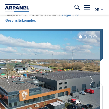
DE
Hauptseite
»
Realisierte Objekte
»
Lager- und
Geschäftskomplex