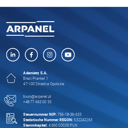
Adamietz S.A.
Braci Prankel 1
47-100 Strzelce Opolskie
biuro@arpanel.pl
+48 77 463 00 55
Steuernummer NIP:
756-18-36-633
Statistische Nummer REGON:
532242263
Stammkapital:
4.660.000,00 PLN