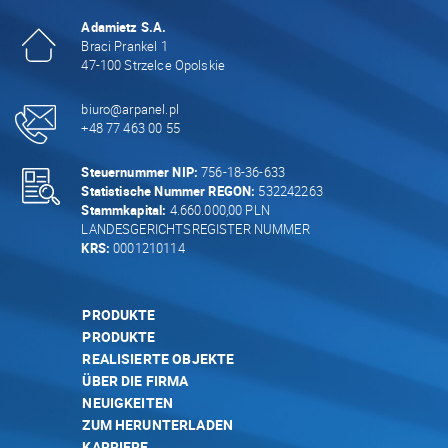
Adamietz S.A.
Braci Prankel 1
47-100 Strzelce Opolskie
biuro@arpanel.pl
+48 77 463 00 55
Steuernummer NIP:
756-18-36-633
Statistische Nummer REGON:
532242263
Stammkapital:
4.660.000,00 PLN
LANDESGERICHTSREGISTER NUMMER
KRS:
0001210114
PRODUKTE
PRODUKTE
REALISIERTE OBJEKTE
ÜBER DIE FIRMA
NEUIGKEITEN
ZUM HERUNTERLADEN
KARRIERE