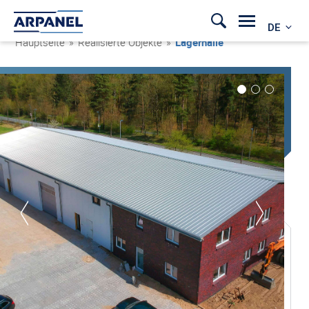
DE
Hauptseite
»
Realisierte Objekte
»
Lagerhalle