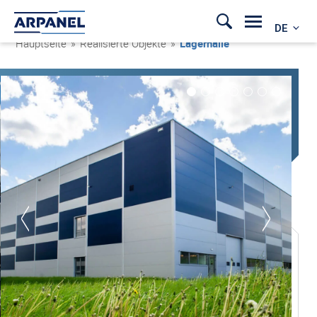
DE
Hauptseite
»
Realisierte Objekte
»
Lagerhalle