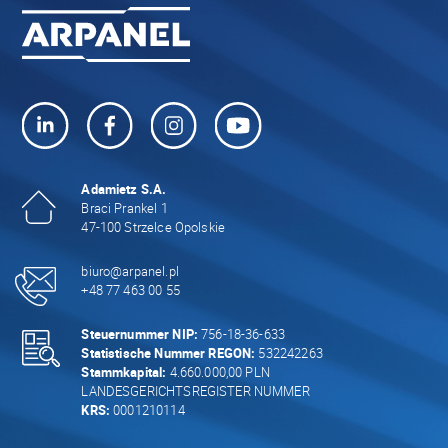
Adamietz S.A.
Braci Prankel 1
47-100 Strzelce Opolskie
biuro@arpanel.pl
+48 77 463 00 55
Steuernummer NIP:
756-18-36-633
Statistische Nummer REGON:
532242263
Stammkapital:
4.660.000,00 PLN
LANDESGERICHTSREGISTER NUMMER
KRS:
0001210114