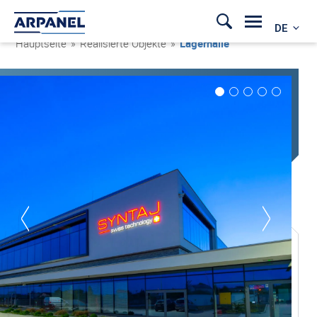
DE
Hauptseite
»
Realisierte Objekte
»
Lagerhalle