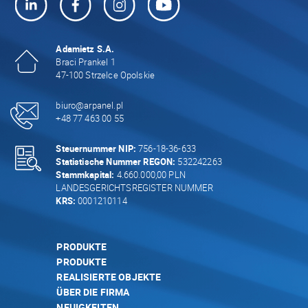
Adamietz S.A.
Braci Prankel 1
47-100 Strzelce Opolskie
biuro@arpanel.pl
+48 77 463 00 55
Steuernummer NIP:
756-18-36-633
Statistische Nummer REGON:
532242263
Stammkapital:
4.660.000,00 PLN
LANDESGERICHTSREGISTER NUMMER
KRS:
0001210114
PRODUKTE
PRODUKTE
REALISIERTE OBJEKTE
ÜBER DIE FIRMA
NEUIGKEITEN