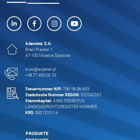
Adamietz S.A.
Braci Prankel 1
47-100 Strzelce Opolskie
biuro@arpanel.pl
+48 77 463 00 55
Steuernummer NIP:
756-18-36-633
Statistische Nummer REGON:
532242263
Stammkapital:
4.660.000,00 PLN
LANDESGERICHTSREGISTER NUMMER
KRS:
0001210114
PRODUKTE