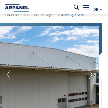
DE
Hauptseite
»
Realisierte Objekte
»
Metallgießerei