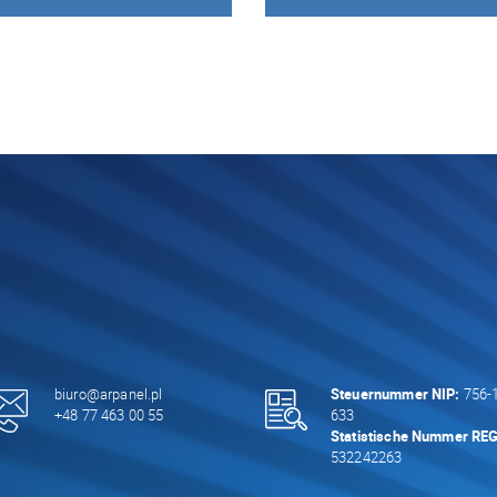
biuro@arpanel.pl
Steuernummer NIP:
756-1
+48 77 463 00 55
633
Statistische Nummer RE
532242263