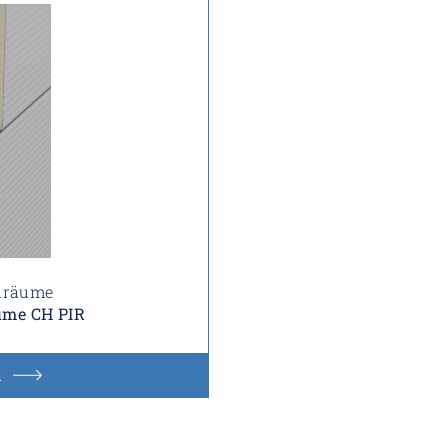
hlräume
ume CH PIR
n