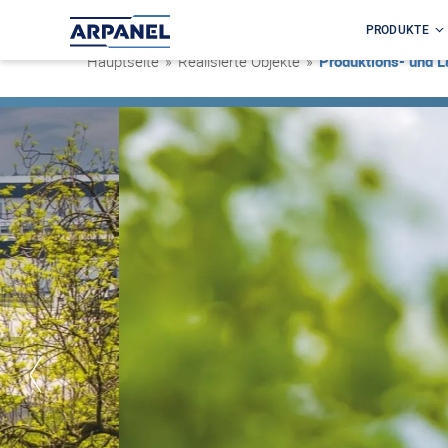
PRODUKTE
Hauptseite
»
Realisierte Objekte
»
Produktions- und L