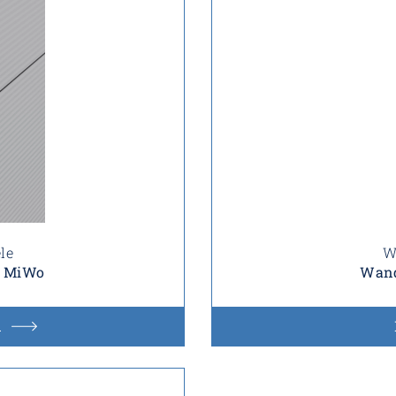
le
W
S MiWo
Wand
n