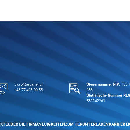
biuro@arpanel.pl
Steuernummer NIP:
756-1
+48 77 463 00 55
633
Statistische Nummer RE
532242263
EKTE
ÜBER DIE FIRMA
NEUIGKEITEN
ZUM HERUNTERLADEN
KARRIERE