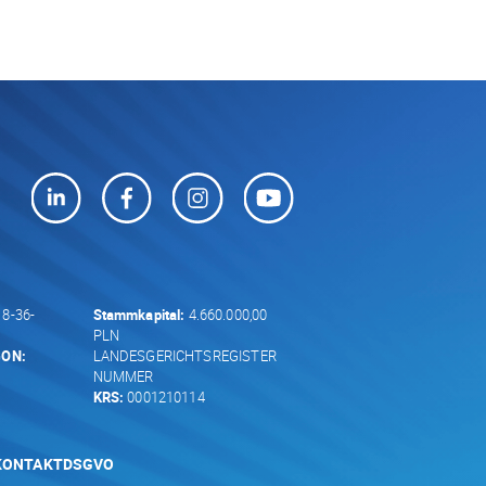
8-36-
Stammkapital:
4.660.000,00
PLN
GON:
LANDESGERICHTSREGISTER
NUMMER
KRS:
0001210114
KONTAKT
DSGVO