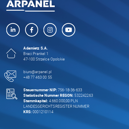
Adamietz S.A.
Braci Prankel 1
47-100 Strzelce Opolskie
biuro@arpanel.pl
+48 77 463 00 55
Steuernummer NIP:
756-18-36-633
Statistische Nummer REGON:
532242263
Stammkapital:
4.660.000,00 PLN
LANDESGERICHTSREGISTER NUMMER
KRS:
0001210114