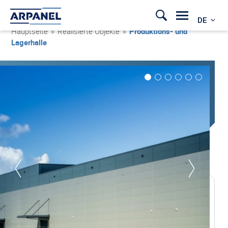
DE
Hauptseite
»
Realisierte Objekte
»
Produktions- und
Lagerhalle