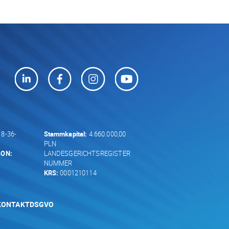
8-36-
Stammkapital:
4.660.000,00
PLN
GON:
LANDESGERICHTSREGISTER
NUMMER
KRS:
0001210114
KONTAKT
DSGVO