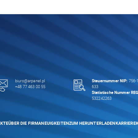
biuro@arpanel.pl
Steuernummer NIP:
756-1
+48 77 463 00 55
633
Statistische Nummer RE
532242263
EKTE
ÜBER DIE FIRMA
NEUIGKEITEN
ZUM HERUNTERLADEN
KARRIERE