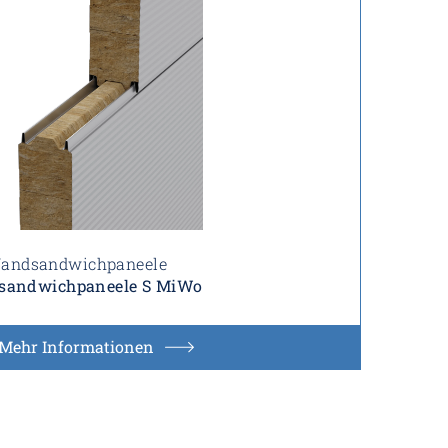
andsandwichpaneele
andwichpaneele S MiWo
Mehr Informationen