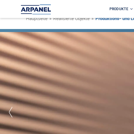
PRODUKTE
Hauptseite
»
Realisierte Objekte
»
Produktions- und L