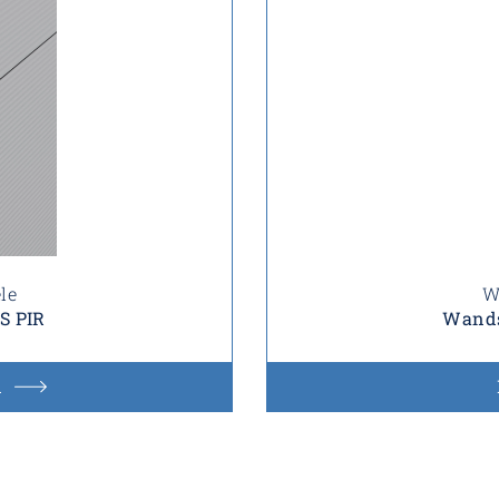
le
W
S PIR
Wands
n