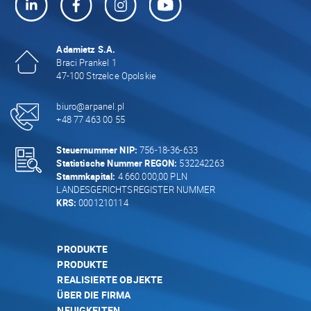
Adamietz S.A.
Braci Prankel 1
47-100 Strzelce Opolskie
biuro@arpanel.pl
+48 77 463 00 55
Steuernummer NIP:
756-18-36-633
Statistische Nummer REGON:
532242263
Stammkapital:
4.660.000,00 PLN
LANDESGERICHTSREGISTER NUMMER
KRS:
0001210114
PRODUKTE
PRODUKTE
REALISIERTE OBJEKTE
ÜBER DIE FIRMA
NEUIGKEITEN