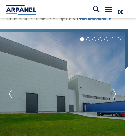
DE
Hauptseite
»
Realisierte Objekte
»
Produktionshalle