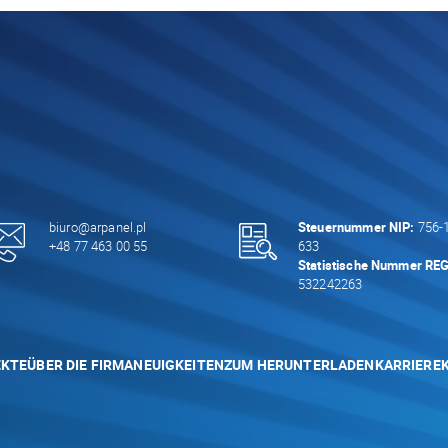
biuro@arpanel.pl
Steuernummer NIP:
756-1
+48 77 463 00 55
633
Statistische Nummer RE
532242263
EKTE
ÜBER DIE FIRMA
NEUIGKEITEN
ZUM HERUNTERLADEN
KARRIERE