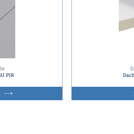
le
D
U PIR
Dach
n