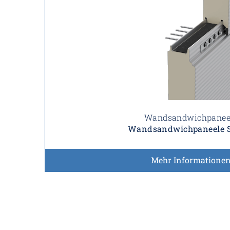
Wandsandwichpanee
Wandsandwichpaneele S
Mehr Informatione