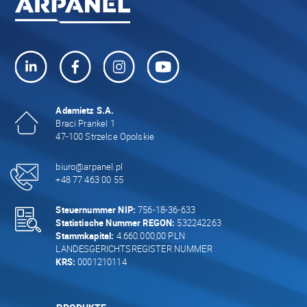
Adamietz S.A.
Braci Prankel 1
47-100 Strzelce Opolskie
biuro@arpanel.pl
+48 77 463 00 55
Steuernummer NIP:
756-18-36-633
Statistische Nummer REGON:
532242263
Stammkapital:
4.660.000,00 PLN
LANDESGERICHTSREGISTER NUMMER
KRS:
0001210114