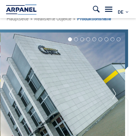
DE
Hauptseite
»
Realisierte Objekte
»
Produktionshalle