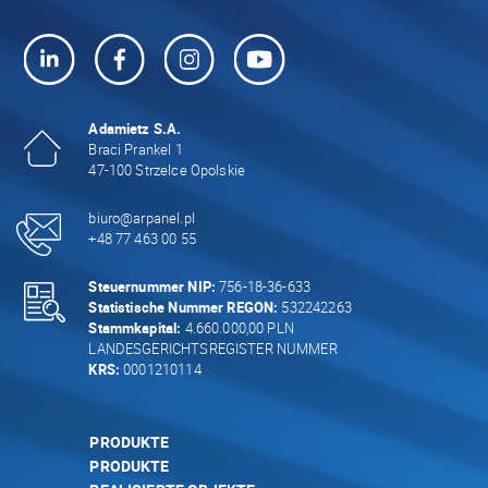
Adamietz S.A.
Braci Prankel 1
47-100 Strzelce Opolskie
biuro@arpanel.pl
+48 77 463 00 55
Steuernummer NIP:
756-18-36-633
Statistische Nummer REGON:
532242263
Stammkapital:
4.660.000,00 PLN
LANDESGERICHTSREGISTER NUMMER
KRS:
0001210114
PRODUKTE
PRODUKTE