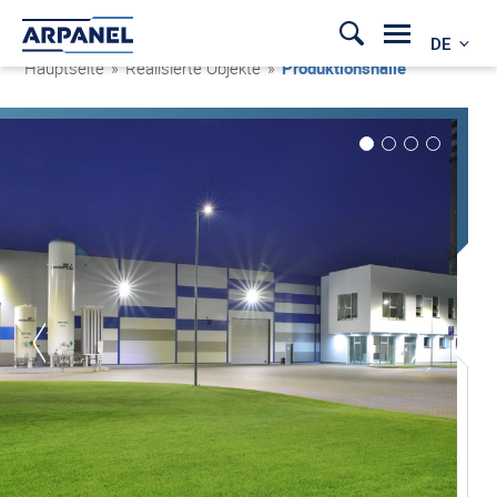
DE
Hauptseite
»
Realisierte Objekte
»
Produktionshalle