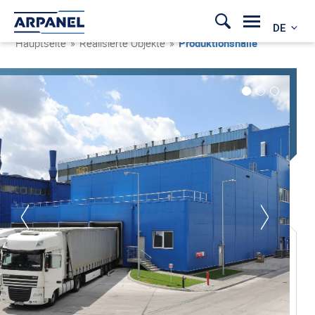
DE
Hauptseite
»
Realisierte Objekte
»
Produktionshalle