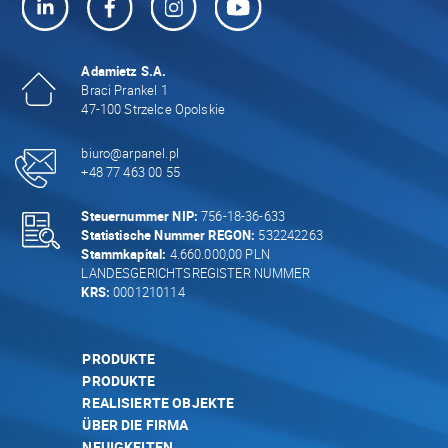
Adamietz S.A.
Braci Prankel 1
47-100 Strzelce Opolskie
biuro@arpanel.pl
+48 77 463 00 55
Steuernummer NIP:
756-18-36-633
Statistische Nummer REGON:
532242263
Stammkapital:
4.660.000,00 PLN
LANDESGERICHTSREGISTER NUMMER
KRS:
0001210114
PRODUKTE
PRODUKTE
REALISIERTE OBJEKTE
ÜBER DIE FIRMA
NEUIGKEITEN