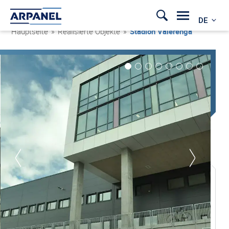
DE
Hauptseite
»
Realisierte Objekte
»
Stadion Vålerenga