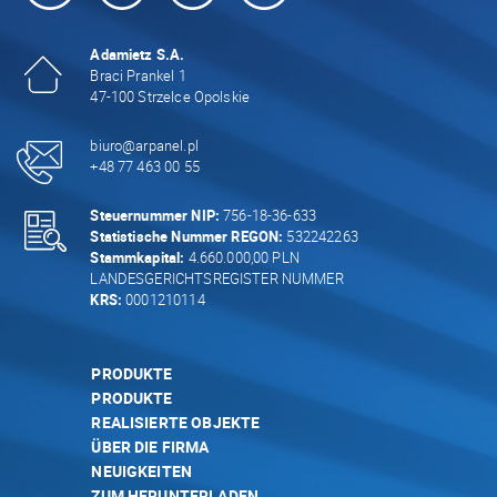
Adamietz S.A.
Braci Prankel 1
47-100 Strzelce Opolskie
biuro@arpanel.pl
+48 77 463 00 55
Steuernummer NIP:
756-18-36-633
Statistische Nummer REGON:
532242263
Stammkapital:
4.660.000,00 PLN
LANDESGERICHTSREGISTER NUMMER
KRS:
0001210114
PRODUKTE
PRODUKTE
REALISIERTE OBJEKTE
ÜBER DIE FIRMA
NEUIGKEITEN
ZUM HERUNTERLADEN