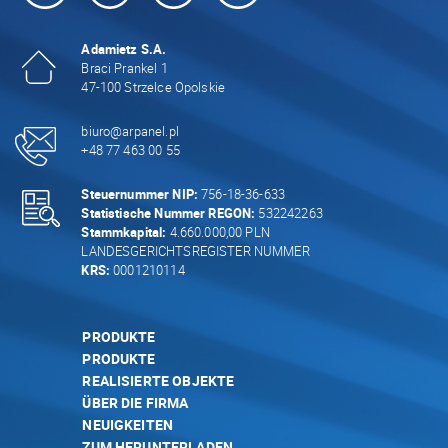
Adamietz S.A.
Braci Prankel 1
47-100 Strzelce Opolskie
biuro@arpanel.pl
+48 77 463 00 55
Steuernummer NIP:
756-18-36-633
Statistische Nummer REGON:
532242263
Stammkapital:
4.660.000,00 PLN
LANDESGERICHTSREGISTER NUMMER
KRS:
0001210114
PRODUKTE
PRODUKTE
REALISIERTE OBJEKTE
ÜBER DIE FIRMA
NEUIGKEITEN
ZUM HERUNTERLADEN