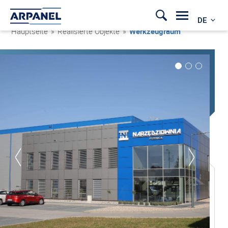
DE
Hauptseite
»
Realisierte Objekte
»
Werkzeugraum