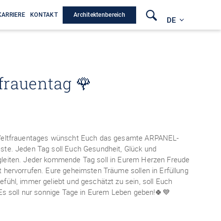
Architektenbereich
KARRIERE
KONTAKT
DE
frauentag 🌹
Weltfrauentages wünscht Euch das gesamte ARPANEL-
ste. Jeden Tag soll Euch Gesundheit, Glück und
leiten. Jeder kommende Tag soll in Eurem Herzen Freude
 hervorrufen. Eure geheimsten Träume sollen in Erfüllung
fühl, immer geliebt und geschätzt zu sein, soll Euch
 Es soll nur sonnige Tage in Eurem Leben geben!🍀💙